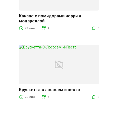
Канапе с помидорами черри и
моцареллой
22 мин.
4
0
Брускетта с лососем и песто
25 мин.
4
0