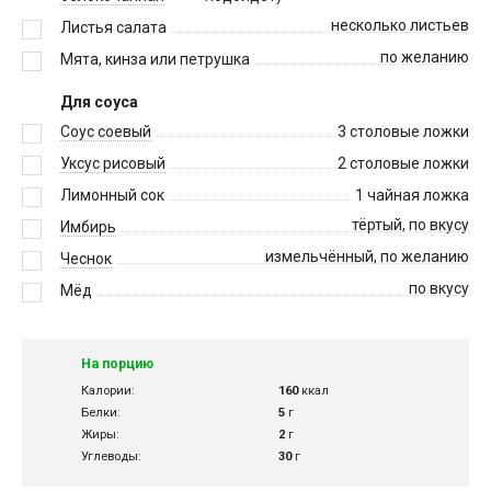
несколько листьев
Листья салата
по желанию
Мята, кинза или петрушка
Для соуса
Соус соевый
3
столовые ложки
Уксус рисовый
2
столовые ложки
Лимонный сок
1
чайная ложка
тёртый, по вкусу
Имбирь
измельчённый, по желанию
Чеснок
по вкусу
Мёд
На порцию
Калории:
160
ккал
Белки:
5
г
Жиры:
2
г
Углеводы:
30
г