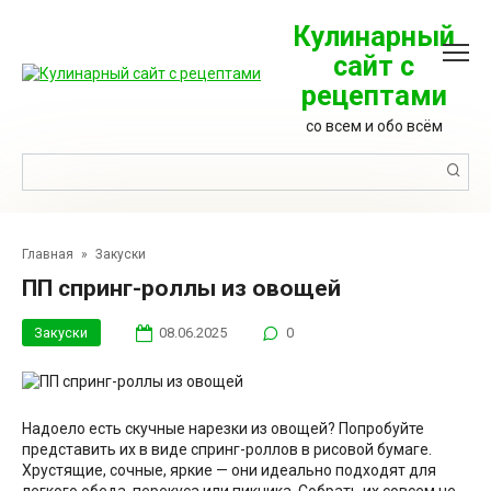
Перейти
к
Кулинарный
контенту
сайт с
рецептами
со всем и обо всём
Поиск:
Главная
»
Закуски
ПП спринг-роллы из овощей
Закуски
08.06.2025
0
Надоело есть скучные нарезки из овощей? Попробуйте
представить их в виде спринг-роллов в рисовой бумаге.
Хрустящие, сочные, яркие — они идеально подходят для
легкого обеда, перекуса или пикника. Собрать их совсем не