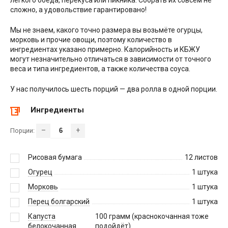
сложно, а удовольствие гарантировано!
Мы не знаем, какого точно размера вы возьмёте огурцы,
морковь и прочие овощи, поэтому количество в
ингредиентах указано примерно. Калорийность и КБЖУ
могут незначительно отличаться в зависимости от точного
веса и типа ингредиентов, а также количества соуса.
У нас получилось шесть порций — два ролла в одной порции.
Ингредиенты
–
+
Порции:
Рисовая бумага
12
листов
Огурец
1
штука
Морковь
1
штука
Перец болгарский
1
штука
Капуста
100
грамм (краснокочанная тоже
белокочанная
подойдёт)