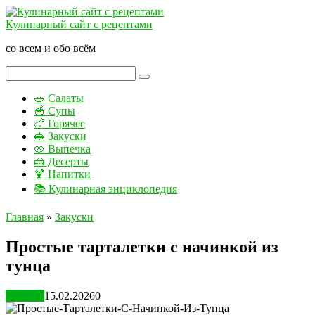
Перейти
к
Кулинарный сайт с рецептами
контенту
со всем и обо всём
Поиск:
🥗 Салаты
🥣 Супы
🍗 Горячее
🥪 Закуски
🥨 Выпечка
🍰 Десерты
🍹 Напитки
📚 Кулинарная энциклопедия
Главная
»
Закуски
Простые тарталетки с начинкой из
тунца
Закуски
15.02.2026
0