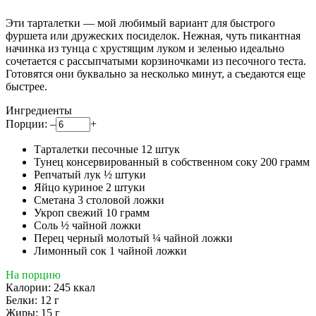
Эти тарталетки — мой любимый вариант для быстрого
фуршета или дружеских посиделок. Нежная, чуть пикантная
начинка из тунца с хрустящим луком и зеленью идеально
сочетается с рассыпчатыми корзиночками из песочного теста.
Готовятся они буквально за несколько минут, а съедаются еще
быстрее.
Ингредиенты
Порции:
–
+
Тарталетки песочные
12
штук
Тунец консервированный в собственном соку
200
грамм
Репчатый лук
½
штуки
Яйцо куриное
2
штуки
Сметана
3
столовой ложки
Укроп свежий
10
грамм
Соль
½
чайной ложки
Перец черный молотый
¼
чайной ложки
Лимонный сок
1
чайной ложки
На порцию
Калории:
245
ккал
Белки:
12
г
Жиры:
15
г