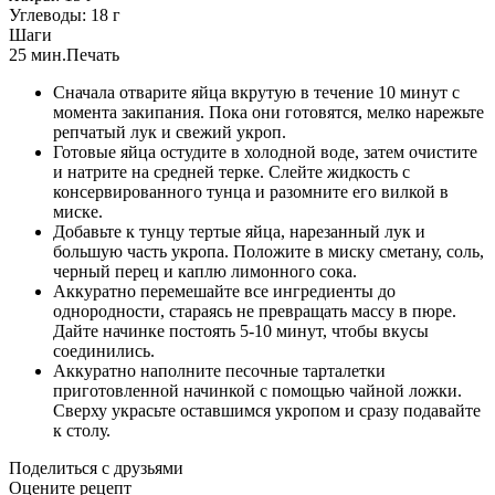
Углеводы:
18
г
Шаги
25 мин.
Печать
Сначала отварите яйца вкрутую в течение 10 минут с
момента закипания. Пока они готовятся, мелко нарежьте
репчатый лук и свежий укроп.
Готовые яйца остудите в холодной воде, затем очистите
и натрите на средней терке. Слейте жидкость с
консервированного тунца и разомните его вилкой в
миске.
Добавьте к тунцу тертые яйца, нарезанный лук и
большую часть укропа. Положите в миску сметану, соль,
черный перец и каплю лимонного сока.
Аккуратно перемешайте все ингредиенты до
однородности, стараясь не превращать массу в пюре.
Дайте начинке постоять 5-10 минут, чтобы вкусы
соединились.
Аккуратно наполните песочные тарталетки
приготовленной начинкой с помощью чайной ложки.
Сверху украсьте оставшимся укропом и сразу подавайте
к столу.
Поделиться с друзьями
Оцените рецепт