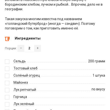
бородинским хлебом, лучком и рыбкой… Впрочем, дело не в
географии.
Такая закуска многим известна под названием
«голландский бутерброд» (иногда — сэндвич). Поэтому
поговорим о том, как приготовить именно её.
Ингредиенты
–
+
Порции:
Сельдь
200
грамм
Тостовый хлеб
Солёный огурец
1
штука
Майонез
по вкусу
Лук репчатый
Горчица
Лук зелёный