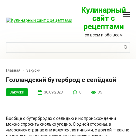
Перейти
к
Кулинарный
контенту
сайт с
рецептами
со всем и обо всём
Поиск:
Главная
»
Закуски
Голландский бутерброд с селёдкой
Закуски
30.09.2023
0
35
Вообще о бутербродах с сельдью и их происхождении
можно спросить сколько угодно. С одной стороны, в
«морских» странах они кажутся логичными, с другой — как не
вспомнить повсеместную классическую закуску с