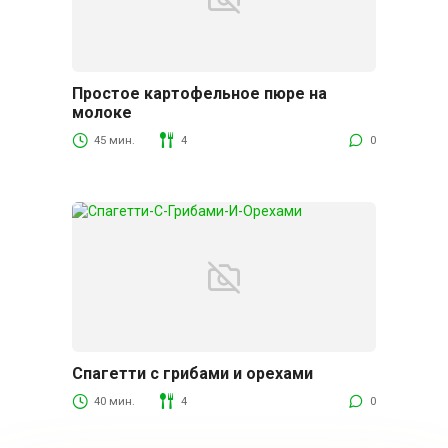
Простое картофельное пюре на
Гарниры
молоке
45 мин.
4
0
Спагетти с грибами и орехами
Гарниры
40 мин.
4
0